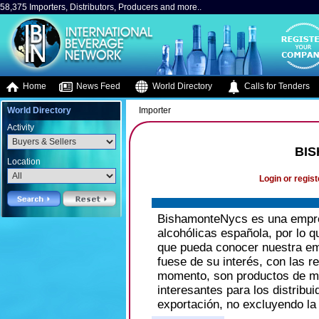
58,375 Importers, Distributors, Producers and more..
Home
News Feed
World Directory
Calls for Tenders
World Directory
Importer
Activity
BI
Location
Login or regist
BishamonteNycs es una empres
alcohólicas española, por lo 
que pueda conocer nuestra emp
fuese de su interés, con las 
momento, son productos de mu
interesantes para los distribu
exportación, no excluyendo l