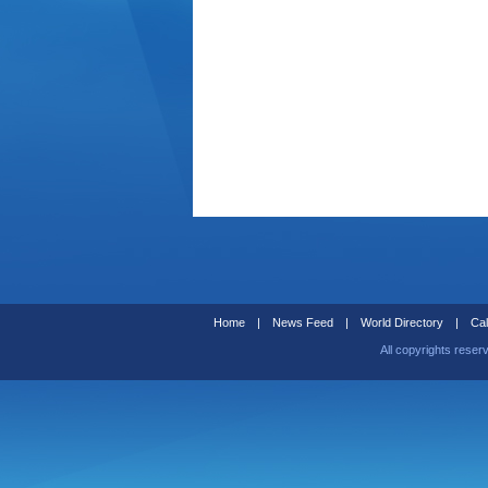
Home
|
News Feed
|
World Directory
|
Cal
All copyrights reser