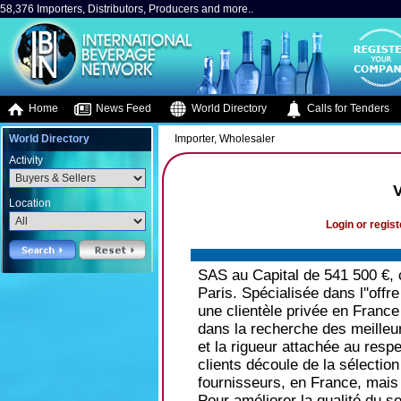
58,376 Importers, Distributors, Producers and more..
Home
News Feed
World Directory
Calls for Tenders
World Directory
Importer, Wholesaler
Activity
V
Location
Login or regist
SAS au Capital de 541 500 €, c
Paris. Spécialisée dans l''off
une clientèle privée en France 
dans la recherche des meilleu
et la rigueur attachée au resp
clients découle de la sélection 
fournisseurs, en France, mais 
Pour améliorer la qualité du se