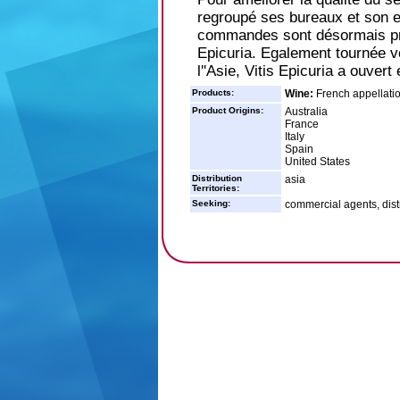
regroupé ses bureaux et son e
commandes sont désormais prép
Epicuria. Egalement tournée ve
l''Asie, Vitis Epicuria a ouver
Products:
Wine:
French appellati
Product Origins:
Australia
France
Italy
Spain
United States
Distribution
asia
Territories:
Seeking:
commercial agents, distr