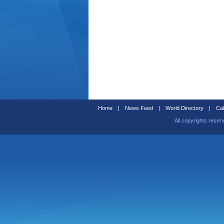
Home
|
News Feed
|
World Directory
|
Cal
All copyrights reser