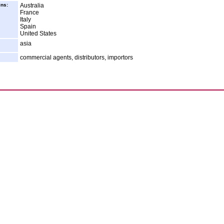
ins:
Australia
France
Italy
Spain
United States
asia
commercial agents, distributors, importors