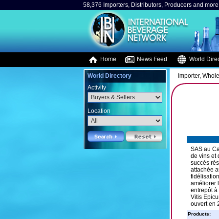
58,376 Importers, Distributors, Producers and more.
Home
News Feed
World Direc
World Directory
Importer, Whole
Activity
Location
SAS au Cap
de vins et
succès rés
attachée a
fidélisati
améliorer 
entrepôt à
Vitis Epicu
ouvert en 
Products: