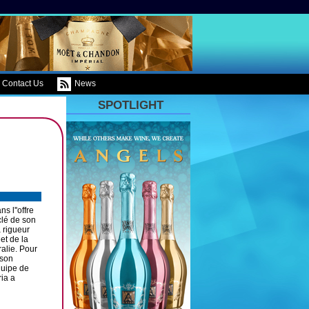
Contact Us
News
SPOTLIGHT
s l''offre
clé de son
 rigueur
et de la
ralie. Pour
 son
quipe de
ria a