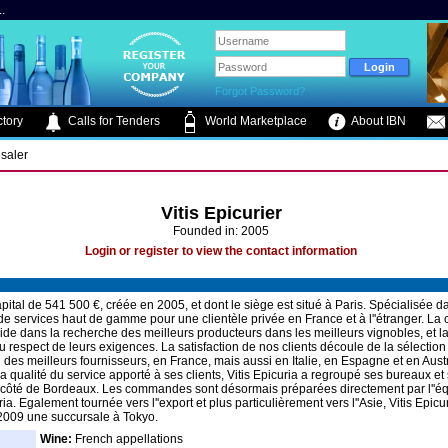
.
Forgot Password?
tory
Calls for Tenders
World Marketplace
About IBN
saler
Vitis Epicurier
Founded in: 2005
Login or register to view the contact information
ital de 541 500 €, créée en 2005, et dont le siège est situé à Paris. Spécialisée dan
 de services haut de gamme pour une clientèle privée en France et à l''étranger. La 
ide dans la recherche des meilleurs producteurs dans les meilleurs vignobles, et la
u respect de leurs exigences. La satisfaction de nos clients découle de la sélection 
on des meilleurs fournisseurs, en France, mais aussi en Italie, en Espagne et en Aust
la qualité du service apporté à ses clients, Vitis Epicuria a regroupé ses bureaux et
 côté de Bordeaux. Les commandes sont désormais préparées directement par l''é
ria. Egalement tournée vers l''export et plus particulièrement vers l''Asie, Vitis Epicu
2009 une succursale à Tokyo.
Wine:
French appellations